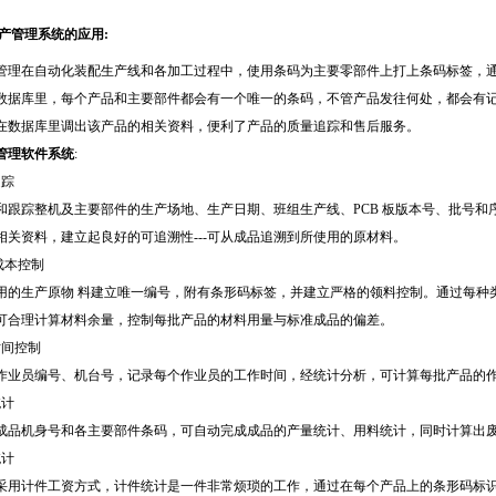
产管理系统的应用:
管理在自动化装配生产线和各加工过程中，使用条码为主要零部件上打上条码标签，
数据库里，每个产品和主要部件都会有一个唯一的条码，不管产品发往何处，都会有
在数据库里调出该产品的相关资料，便利了产品的
质量追踪
和售后服务。
管理软件系统
:
追踪
和跟踪整机及主要部件的生产场地、生产日期、班组生产线、PCB 板版本号、批号和
相关资料，建立起良好的可追溯性---可从成品追溯到所使用的原材料。
成本控制
用的生产原物 料建立唯一编号，附有条形码标签，并建立严格的领料控制。通过每种
可合理计算材料余量，控制每批产品的材料用量与标准成品的偏差。
时间控制
作业员编号、机台号，记录每个作业员的工作时间，经统计分析，可计算每批产品的
统计
成品机身号和各主要部件条码，可自动完成成品的产量统计、用料统计，同时计算出
统计
采用计件工资方式，计件统计是一件非常烦琐的工作，通过在每个产品上的条形码标