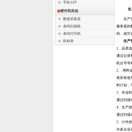
手机APP
生
硬件和其他
数据采集器
生产
条码扫描枪
服务器的
条码打印机
码，就可
耗材类
生产
1、品质
通过记录
机台号等
2、 用料
将所有使
料计划，
3、作业
通过扫描
4、生产
通过扫描
5、计件
许多企业